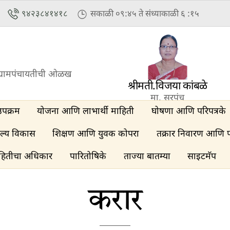
९४२३८४१४१८
सकाळी ०९:४५ ते संध्याकाळी ६ :१५
्रामपंचायतीची ओळख
श्रीमती.विजया कांबळे
मा. सरपंच
उपक्रम
योजना आणि लाभार्थी माहिती
घोषणा आणि परिपत्रके
ल्य विकास
शिक्षण आणि युवक कोपरा
तक्रार निवारण आणि 
हितीचा अधिकार
पारितोषिके
ताज्या बातम्या
साइटमॅप
करार