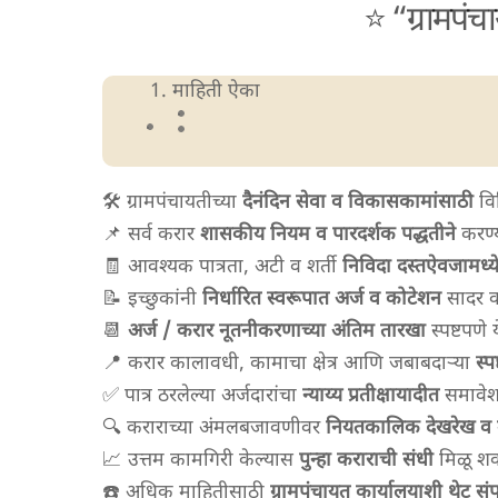
⭐ “ग्रामपंच
माहिती ऐका
🛠️ ग्रामपंचायतीच्या
दैनंदिन सेवा व विकासकामांसाठी
वि
📌 सर्व करार
शासकीय नियम व पारदर्शक पद्धतीने
करण्य
🧾 आवश्यक पात्रता, अटी व शर्ती
निविदा दस्तऐवजामध्य
📝 इच्छुकांनी
निर्धारित स्वरूपात अर्ज व कोटेशन
सादर क
📆
अर्ज / करार नूतनीकरणाच्या अंतिम तारखा
स्पष्टपणे 
📍 करार कालावधी, कामाचा क्षेत्र आणि जबाबदाऱ्या
स्प
✅ पात्र ठरलेल्या अर्जदारांचा
न्याय्य प्रतीक्षायादीत
समावेश
🔍 कराराच्या अंमलबजावणीवर
नियतकालिक देखरेख व म
📈 उत्तम कामगिरी केल्यास
पुन्हा कराराची संधी
मिळू शक
☎️ अधिक माहितीसाठी
ग्रामपंचायत कार्यालयाशी थेट संप