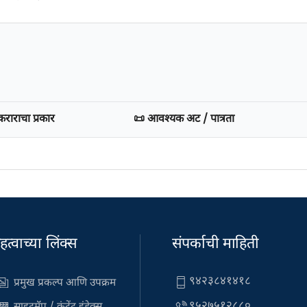
कराराचा प्रकार
📜 आवश्यक अट / पात्रता
हत्वाच्या लिंक्स
संपर्काची माहिती
९४२३८४१४१८
प्रमुख प्रकल्प आणि उपक्रम
९५२७५१२८८०
साइटमॅप / कंटेंट इंडेक्स