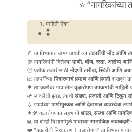
⭐ “नागरिकांच्या त
माहिती ऐका
📄 या विभागात ग्रामपंचायतीच्या
तक्रारींची नोंद आणि त्
💬 नागरिकांनी दिलेल्या
पाणी, वीज, रस्ता, आरोग्य आणि
🕐 प्रत्येक तक्रारीसाठी
नोंदणी तारीख, स्थिती आणि जब
📈 तक्रारींच्या
निवारणाचं प्रमाण आणि प्रगती
दाखवून ग्र
🌳 त्याचबरोबर गावातील
वृक्षारोपण उपक्रमांची माहिती
य
🌱 लावलेली झाडं, त्यांची
संख्या, प्रजाती आणि टिकून राह
💧 झाडांच्या
पाणीपुरवठा आणि देखभाल व्यवस्थेचा
तपशी
👩‍🌾 वृक्षारोपणात सहभागी
शाळा, संस्था आणि नागरि
📊 या दोन्ही विभागांमुळे गावाच्या
सामाजिक जबाबदारी आ
❤️ “तक्रारींची निराकरण | वृक्षारोपण” हा विभाग गावाच