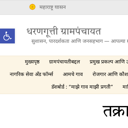
Skip
महाराष्ट्र शासन
to
content
Open toolbar
धरणगूत्ती ग्रामपंचायत
सुशासन, पारदर्शकता आणि जनसहभाग — आपल्या ग
मुख्यपृष्ठ
ग्रामपंचायतीबद्दल
प्रमुख प्रकल्प आणि 
नागरिक सेवा अँड फॉर्म्स
आमचे गाव
रोजगार आणि कौश
डॅशबोर्ड : “माझे गाव माझी प्रगती”
मा
तक्र