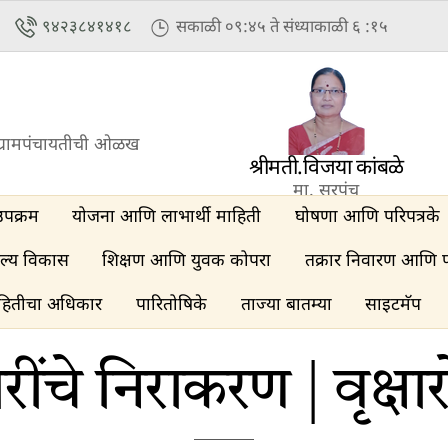
९४२३८४१४१८
सकाळी ०९:४५ ते संध्याकाळी ६ :१५
्रामपंचायतीची ओळख
श्रीमती.विजया कांबळे
मा. सरपंच
उपक्रम
योजना आणि लाभार्थी माहिती
घोषणा आणि परिपत्रके
ल्य विकास
शिक्षण आणि युवक कोपरा
तक्रार निवारण आणि 
हितीचा अधिकार
पारितोषिके
ताज्या बातम्या
साइटमॅप
ारींचे निराकरण | वृक्ष