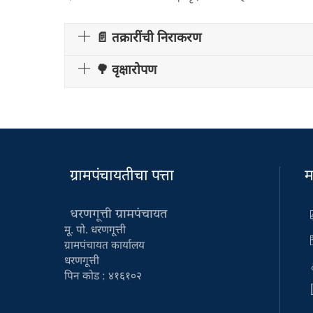
📄 तक्रारींची निराकरण
🌳 वृक्षारोपण
ग्रामपंचायतीचा पत्ता
म
धरणगूत्ती ग्रामपंचायत
मू. पो. धरणगूत्ती
ग्रामपंचायत कार्यालय
धरणगूत्ती
पिन कोड : ४१६१०२