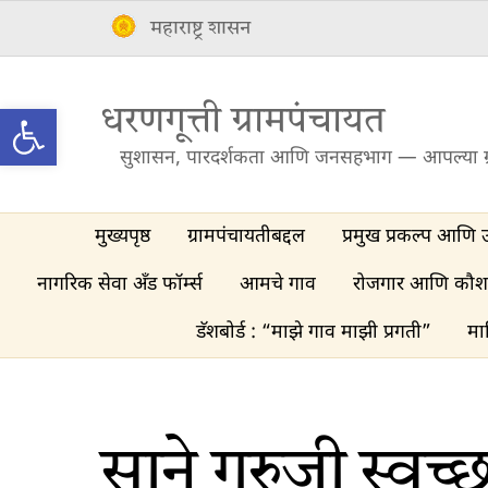
Skip
महाराष्ट्र शासन
to
content
Open toolbar
धरणगूत्ती ग्रामपंचायत
सुशासन, पारदर्शकता आणि जनसहभाग — आपल्या ग
मुख्यपृष्ठ
ग्रामपंचायतीबद्दल
प्रमुख प्रकल्प आणि 
नागरिक सेवा अँड फॉर्म्स
आमचे गाव
रोजगार आणि कौश
डॅशबोर्ड : “माझे गाव माझी प्रगती”
मा
साने गुरुजी स्वच्