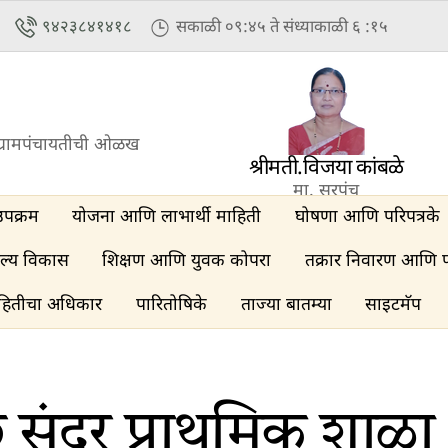
९४२३८४१४१८
सकाळी ०९:४५ ते संध्याकाळी ६ :१५
्रामपंचायतीची ओळख
श्रीमती.विजया कांबळे
मा. सरपंच
उपक्रम
योजना आणि लाभार्थी माहिती
घोषणा आणि परिपत्रके
ल्य विकास
शिक्षण आणि युवक कोपरा
तक्रार निवारण आणि 
हितीचा अधिकार
पारितोषिके
ताज्या बातम्या
साइटमॅप
छ सुंदर प्राथमिक शाळा