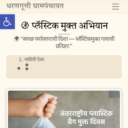
Skip
धरणगूत्ती ग्रामपंचायत
Me
to
Open toolbar
content
🚯 प्लॅस्टिक मुक्त अभियान
🌍 “स्वच्छ पर्यावरणाची दिशा — प्लॅस्टिकमुक्त गावाची
प्रतिज्ञा!”
माहिती ऐका