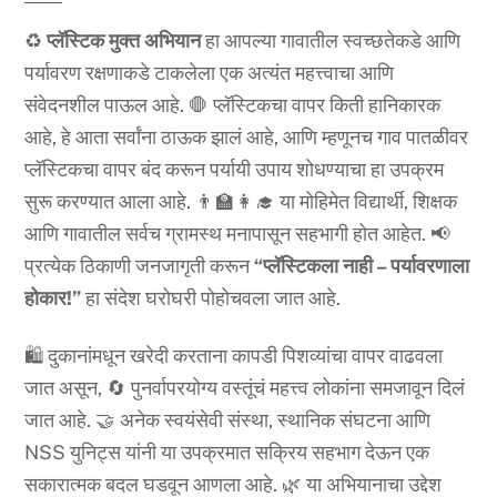
♻️
प्लॅस्टिक मुक्त अभियान
हा आपल्या गावातील स्वच्छतेकडे आणि
पर्यावरण रक्षणाकडे टाकलेला एक अत्यंत महत्त्वाचा आणि
संवेदनशील पाऊल आहे. 🛑 प्लॅस्टिकचा वापर किती हानिकारक
आहे, हे आता सर्वांना ठाऊक झालं आहे, आणि म्हणूनच गाव पातळीवर
प्लॅस्टिकचा वापर बंद करून पर्यायी उपाय शोधण्याचा हा उपक्रम
सुरू करण्यात आला आहे. 👨‍🏫👩‍🎓 या मोहिमेत विद्यार्थी, शिक्षक
आणि गावातील सर्वच ग्रामस्थ मनापासून सहभागी होत आहेत. 📢
प्रत्येक ठिकाणी जनजागृती करून
“प्लॅस्टिकला नाही – पर्यावरणाला
होकार!”
हा संदेश घरोघरी पोहोचवला जात आहे.
🛍️ दुकानांमधून खरेदी करताना कापडी पिशव्यांचा वापर वाढवला
जात असून, 🔄 पुनर्वापरयोग्य वस्तूंचं महत्त्व लोकांना समजावून दिलं
जात आहे. 🤝 अनेक स्वयंसेवी संस्था, स्थानिक संघटना आणि
NSS युनिट्स यांनी या उपक्रमात सक्रिय सहभाग देऊन एक
सकारात्मक बदल घडवून आणला आहे. 🌿 या अभियानाचा उद्देश