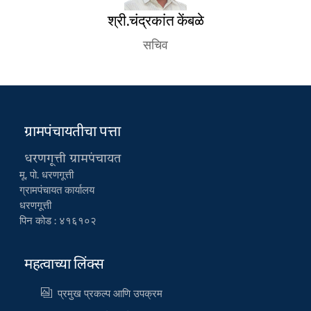
श्री.चंद्रकांत केंबळे
सचिव
ग्रामपंचायतीचा पत्ता
धरणगूत्ती ग्रामपंचायत
मू. पो. धरणगूत्ती
ग्रामपंचायत कार्यालय
धरणगूत्ती
पिन कोड : ४१६१०२
महत्वाच्या लिंक्स
प्रमुख प्रकल्प आणि उपक्रम