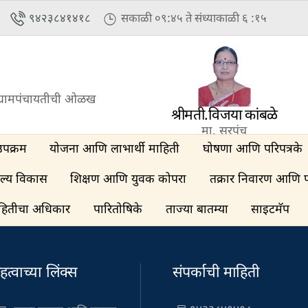
९४२३८४१४१८
सकाळी ०९:४५ ते संध्याकाळी ६ :१५
्रामपंचायतीची ओळख
श्रीमती.विजया कांबळे
मा. सरपंच
उपक्रम
योजना आणि लाभार्थी माहिती
घोषणा आणि परिपत्रके
ल्य विकास
शिक्षण आणि युवक कोपरा
तक्रार निवारण आणि 
हितीचा अधिकार
पारितोषिके
ताज्या बातम्या
साइटमॅप
हत्वाच्या लिंक्स
संपर्काची माहिती