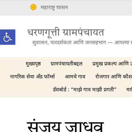
Skip
महाराष्ट्र शासन
to
content
Open toolbar
धरणगूत्ती ग्रामपंचायत
सुशासन, पारदर्शकता आणि जनसहभाग — आपल्या ग
मुख्यपृष्ठ
ग्रामपंचायतीबद्दल
प्रमुख प्रकल्प आणि 
नागरिक सेवा अँड फॉर्म्स
आमचे गाव
रोजगार आणि कौश
डॅशबोर्ड : “माझे गाव माझी प्रगती”
मा
संजय जाधव