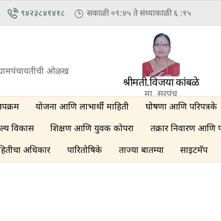
९४२३८४१४१८
सकाळी ०९:४५ ते संध्याकाळी ६ :१५
्रामपंचायतीची ओळख
श्रीमती.विजया कांबळे
मा. सरपंच
उपक्रम
योजना आणि लाभार्थी माहिती
घोषणा आणि परिपत्रके
ल्य विकास
शिक्षण आणि युवक कोपरा
तक्रार निवारण आणि 
हितीचा अधिकार
पारितोषिके
ताज्या बातम्या
साइटमॅप