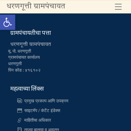
Skip
धरणगूत्ती ग्रामपंचायत
Me
to
Open toolbar
content
ग्रामपंचायतीचा पत्ता
धरणगूत्ती ग्रामपंचायत
मू. पो. धरणगूत्ती
ग्रामपंचायत कार्यालय
धरणगूत्ती
पिन कोड : ४१६१०२
महत्वाच्या लिंक्स
प्रमुख प्रकल्प आणि उपक्रम
साइटमॅप / कंटेंट इंडेक्स
माहितीचा अधिकार
ताज्या बातम्या व अद्यतन